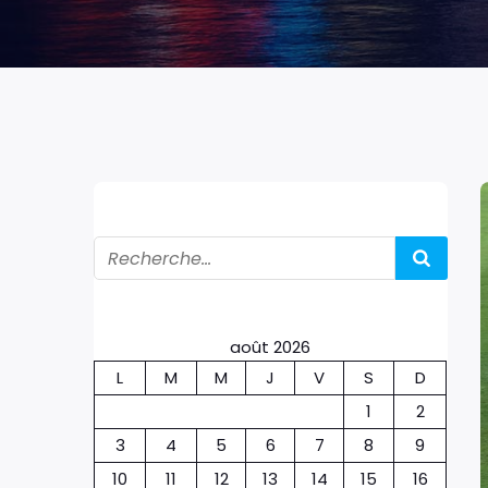
août 2026
L
M
M
J
V
S
D
1
2
3
4
5
6
7
8
9
10
11
12
13
14
15
16